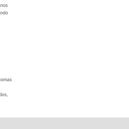
anos
ando
diomas
dos,